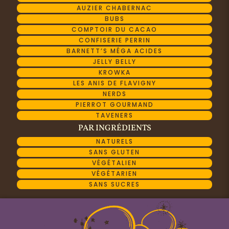
AUZIER CHABERNAC
BUBS
COMPTOIR DU CACAO
CONFISERIE PERRIN
BARNETT’S MÉGA ACIDES
JELLY BELLY
KROWKA
LES ANIS DE FLAVIGNY
NERDS
PIERROT GOURMAND
TAVENERS
PAR INGRÉDIENTS
NATURELS
SANS GLUTEN
VÉGÉTALIEN
VÉGÉTARIEN
SANS SUCRES