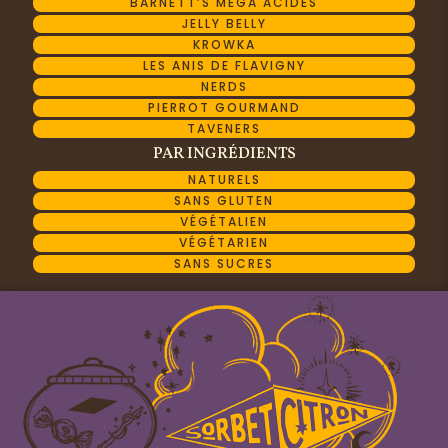
BARNETT’S MÉGA ACIDES
JELLY BELLY
KROWKA
LES ANIS DE FLAVIGNY
NERDS
PIERROT GOURMAND
TAVENERS
PAR INGRÉDIENTS
NATURELS
SANS GLUTEN
VÉGÉTALIEN
VÉGÉTARIEN
SANS SUCRES