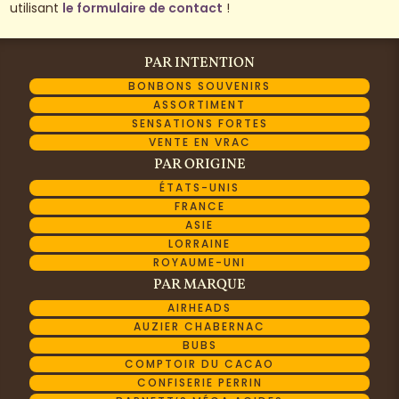
utilisant
le formulaire de contact
!
PAR INTENTION
BONBONS SOUVENIRS
ASSORTIMENT
SENSATIONS FORTES
VENTE EN VRAC
PAR ORIGINE
ÉTATS-UNIS
FRANCE
ASIE
LORRAINE
ROYAUME-UNI
PAR MARQUE
AIRHEADS
AUZIER CHABERNAC
BUBS
COMPTOIR DU CACAO
CONFISERIE PERRIN