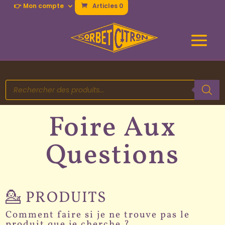
👉 Mon compte
Articles 0
Recherche
de
produits
Foire Aux
Questions
💁 PRODUITS
Comment faire si je ne trouve pas le
produit que je cherche ?