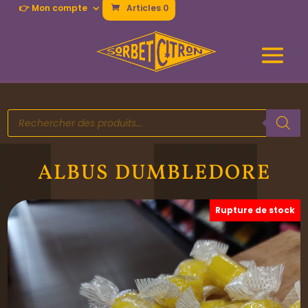
👉 Mon compte
Articles 0
Recherche
de
produits
ALBUS DUMBLEDORE
Rupture de stock