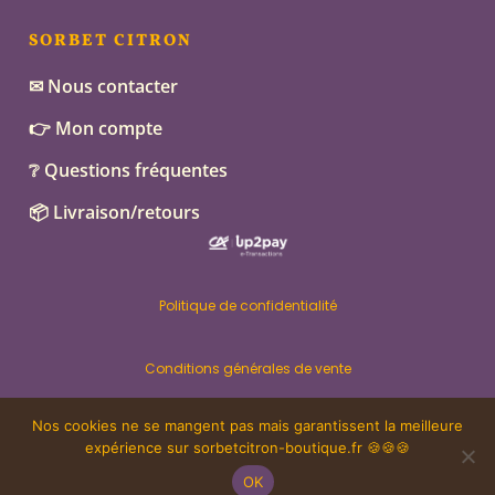
SORBET CITRON
✉ Nous contacter
👉 Mon compte
❔ Questions fréquentes
📦 Livraison/retours
Politique de confidentialité
Conditions générales de vente
Nos cookies ne se mangent pas mais garantissent la meilleure
Mentions légales – CARAJI
expérience sur sorbetcitron-boutique.fr 🍪🍪🍪
OK
© Sorbet Citron 2021-2025