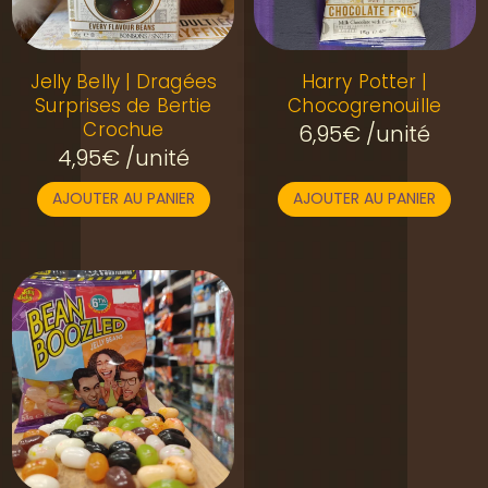
Jelly Belly | Dragées
Harry Potter |
Surprises de Bertie
Chocogrenouille
Crochue
6,95
€
/unité
4,95
€
/unité
AJOUTER AU PANIER
AJOUTER AU PANIER