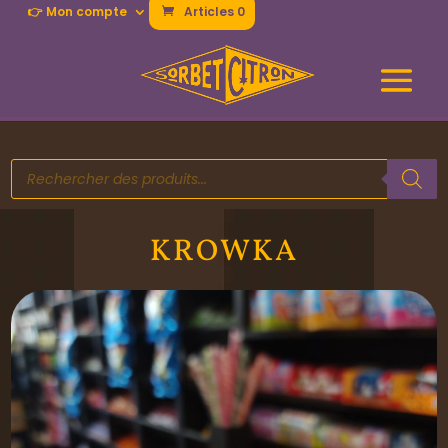
👉 Mon compte
Articles 0
Recherche
de
produits
KROWKA