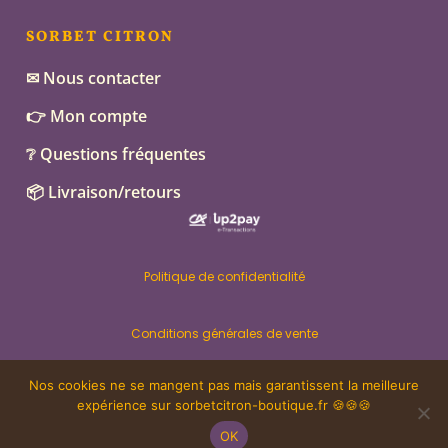
SORBET CITRON
✉ Nous contacter
👉 Mon compte
❔ Questions fréquentes
📦 Livraison/retours
Politique de confidentialité
Conditions générales de vente
Nos cookies ne se mangent pas mais garantissent la meilleure
Mentions légales – CARAJI
expérience sur sorbetcitron-boutique.fr 🍪🍪🍪
OK
© Sorbet Citron 2021-2025