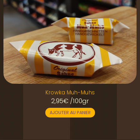
Krowka Muh-Muhs
2,95
€
/100gr
AJOUTER AU PANIER