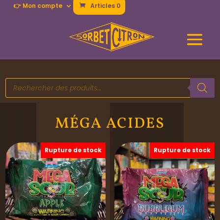
👉 Mon compte
Articles 0
Recherche
de
produits
MÉGA ACIDES
Rupture de stock
Rupture de stock