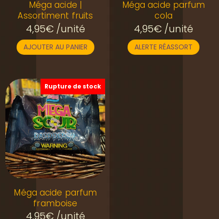
Méga acide |
Méga acide parfum
Assortiment fruits
cola
4,95
€
/unité
4,95
€
/unité
AJOUTER AU PANIER
ALERTE RÉASSORT
Rupture de stock
Méga acide parfum
framboise
4,95
€
/unité