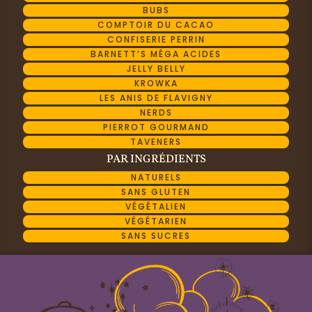
BUBS
COMPTOIR DU CACAO
CONFISERIE PERRIN
BARNETT’S MÉGA ACIDES
JELLY BELLY
KROWKA
LES ANIS DE FLAVIGNY
NERDS
PIERROT GOURMAND
TAVENERS
PAR INGRÉDIENTS
NATURELS
SANS GLUTEN
VÉGÉTALIEN
VÉGÉTARIEN
SANS SUCRES