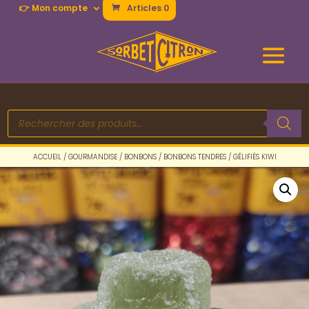
👉 Mon compte
Articles 0
Recherche
de
produits
ACCUEIL
/
GOURMANDISE
/
BONBONS
/
BONBONS TENDRES
/ GÉLIFIÉS KIWI