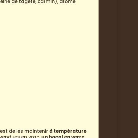
lutéine de tagète, carmin), arôme
est de les maintenir
à température
s vendues en vrac,
un bocal en verre