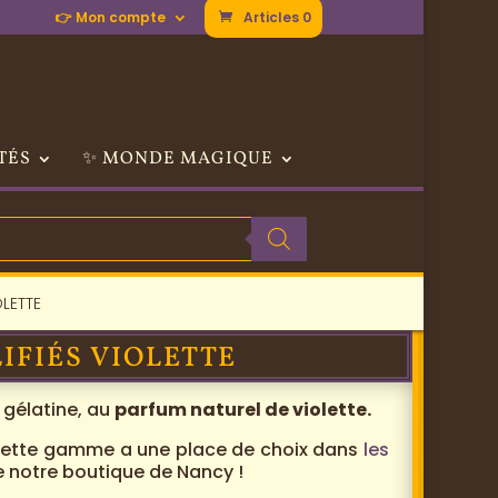
👉 Mon compte
Articles 0
TÉS
✨ MONDE MAGIQUE
OLETTE
IFIÉS VIOLETTE
 gélatine, au
parfum naturel de violette.
 cette gamme a une place de choix dans
les
 notre boutique de Nancy !