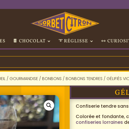
ES
🍫 CHOCOLAT
➰ RÉGLISSE
👀 CURIOSI
EIL
/
GOURMANDISE
/
BONBONS
/
BONBONS TENDRES
/ GÉLIFIÉS VI
GÉL
Confiserie tendre sans
Colorée et fondante,
confiseries lorraines
de