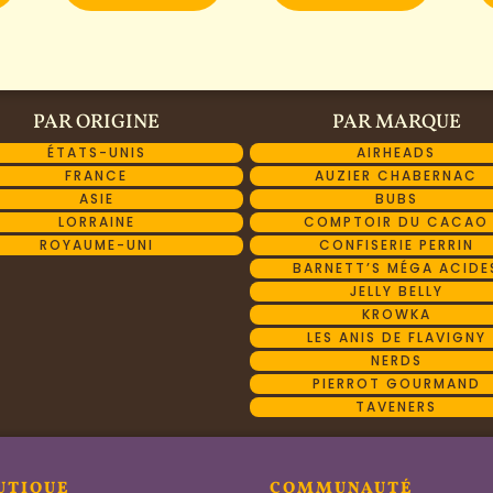
PAR ORIGINE
PAR MARQUE
ÉTATS-UNIS
AIRHEADS
FRANCE
AUZIER CHABERNAC
ASIE
BUBS
LORRAINE
COMPTOIR DU CACAO
ROYAUME-UNI
CONFISERIE PERRIN
BARNETT’S MÉGA ACIDE
JELLY BELLY
KROWKA
LES ANIS DE FLAVIGNY
NERDS
PIERROT GOURMAND
TAVENERS
UTIQUE
COMMUNAUTÉ