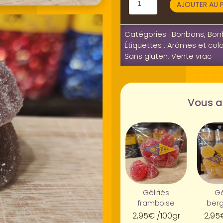
AJOUTER AU P
de
Gélifiés
Catégories :
Bonbons
,
Bon
violette
Étiquettes :
Arômes et colo
Sans gluten
,
Vente vrac
Vous a
Gélifiés
Gé
framboise
ber
2,95
€
/100gr
2,95