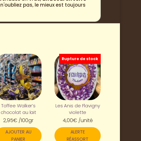
'oubliez pas, le mieux est toujours
Rupture de stock
Toffee Walker’s
Les Anis de Flavigny
chocolat au lait
violette
2,95
€
/100gr
4,00
€
/unité
AJOUTER AU
ALERTE
PANIER
RÉASSORT