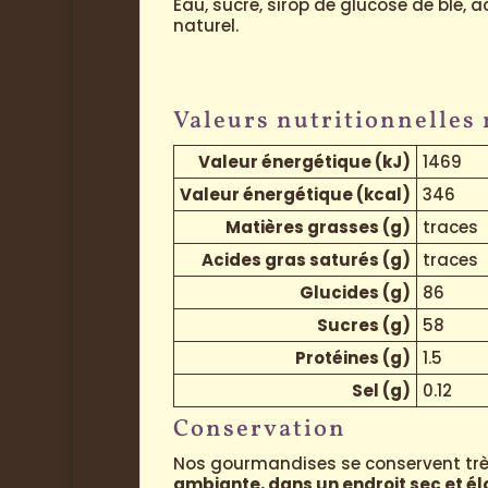
Eau, sucre, sirop de glucose de blé, a
naturel.
Valeurs nutritionnelles
Valeur énergétique (kJ)
1469
Valeur énergétique (kcal)
346
Matières grasses (g)
traces
Acides gras saturés (g)
traces
Glucides (g)
86
Sucres (g)
58
Protéines (g)
1.5
Sel (g)
0.12
Conservation
Nos gourmandises se conservent très
ambiante, dans un endroit sec et é