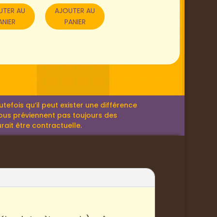
UTER AU
AJOUTER AU
ANIER
PANIER
efois qu’il peut exister une différence
 nous préviennent pas toujours des
rait être contractuelle.