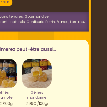
ANIER
bons tendres
,
Gourmandise
rants naturels
,
Confiserie Perrin
,
France
,
Lorraine
,
imerez peut-être aussi…
lifiés
Gélifiés
gamote
mandarine
€
/100gr
2,95
€
/100gr