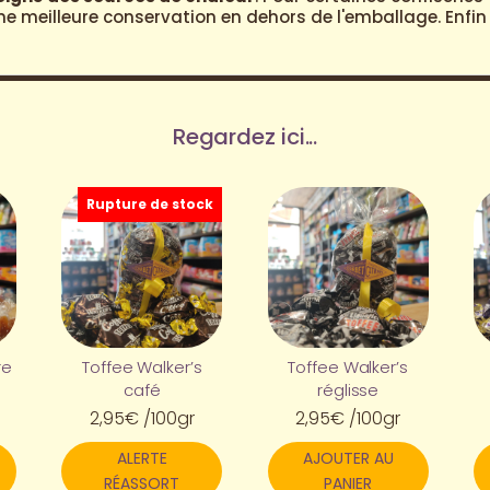
 meilleure conservation en dehors de l'emballage. Enfin n
Regardez ici...
Rupture de stock
re
Toffee Walker’s
Toffee Walker’s
café
réglisse
2,95
€
/100gr
2,95
€
/100gr
ALERTE
AJOUTER AU
RÉASSORT
PANIER