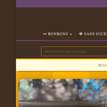
🍬 BONBONS
🍓 SANS SUCR
Recherche
de
produits
ACCU