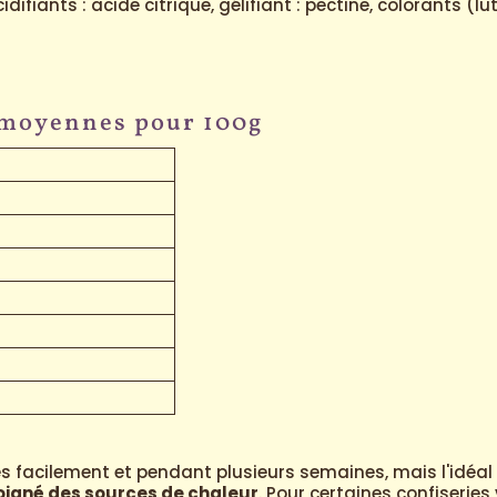
cidifiants : acide citrique, gélifiant : pectine, colorants (
 moyennes pour 100g
 facilement et pendant plusieurs semaines, mais l'idéal 
loigné des sources de chaleur
. Pour certaines confiserie