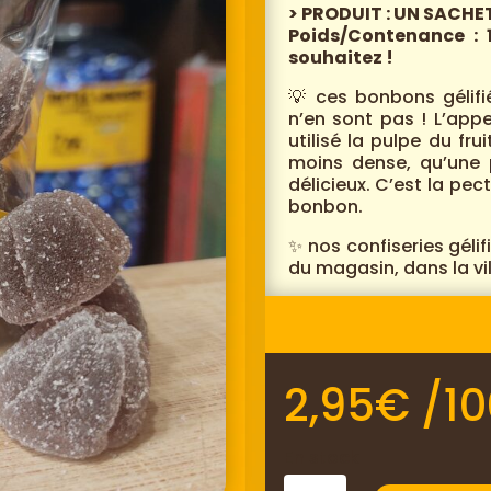
> PRODUIT : UN SACH
Poids/Contenance : 
souhaitez !
💡 ces bonbons gélifi
n’en sont pas ! L’appel
utilisé la pulpe du fru
moins dense, qu’une 
délicieux. C’est la p
bonbon.
✨ nos confiseries géli
du magasin, dans la v
2,95
€
/10
En stock
quantité