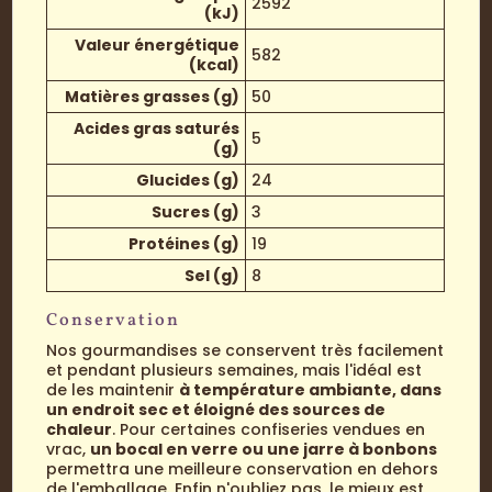
2592
(kJ)
Valeur énergétique
582
(kcal)
Matières grasses (g)
50
Acides gras saturés
5
(g)
Glucides (g)
24
Sucres (g)
3
Protéines (g)
19
Sel (g)
8
Conservation
Nos gourmandises se conservent très facilement
et pendant plusieurs semaines, mais l'idéal est
de les maintenir
à température ambiante, dans
un endroit sec et éloigné des sources de
chaleur
. Pour certaines confiseries vendues en
vrac,
un bocal en verre ou une jarre à bonbons
permettra une meilleure conservation en dehors
de l'emballage. Enfin n'oubliez pas, le mieux est