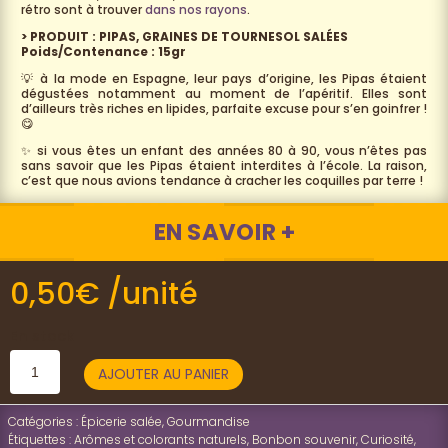
rétro sont à trouver
dans nos rayons
.
> PRODUIT : PIPAS, GRAINES DE TOURNESOL SALÉES
Poids/Contenance : 15gr
💡 à la mode en Espagne, leur pays d’origine, les Pipas étaient
dégustées notamment au moment de l’apéritif. Elles sont
d’ailleurs très riches en lipides, parfaite excuse pour s’en goinfrer !
😋
✨ si vous êtes un enfant des années 80 à 90, vous n’êtes pas
sans savoir que les Pipas étaient interdites à l’école. La raison,
c’est que nous avions tendance à cracher les coquilles par terre !
EN SAVOIR +
0,50
€
/unité
En stock
quantité
AJOUTER AU PANIER
de
Graines
Catégories :
Épicerie salée
,
Gourmandise
Étiquettes :
Arômes et colorants naturels
,
Bonbon souvenir
,
Curiosité
,
de