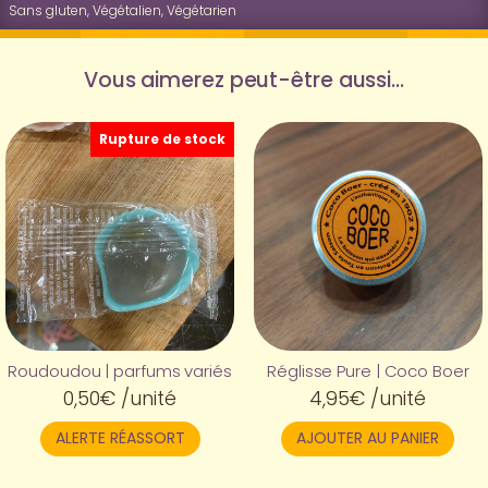
Sans gluten
,
Végétalien
,
Végétarien
tournesol
Pipas
Vous aimerez peut-être aussi…
Rupture de stock
Roudoudou | parfums variés
Réglisse Pure | Coco Boer
0,50
€
/unité
4,95
€
/unité
ALERTE RÉASSORT
AJOUTER AU PANIER