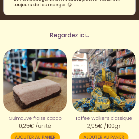
toujours de les manger 😋
Regardez ici...
Guimauve fraise cacao
Toffee Walker’s classique
0,25
€
/unité
2,95
€
/100gr
AJOUTER AU PANIER
AJOUTER AU PANIER