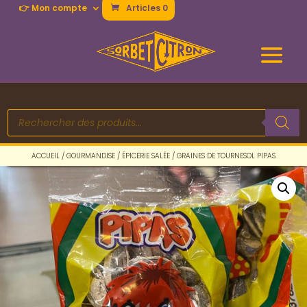
👉 Mon compte
Articles 0
Recherche
de
produits
ACCUEIL
/
GOURMANDISE
/
ÉPICERIE SALÉE
/ GRAINES DE TOURNESOL PIPAS