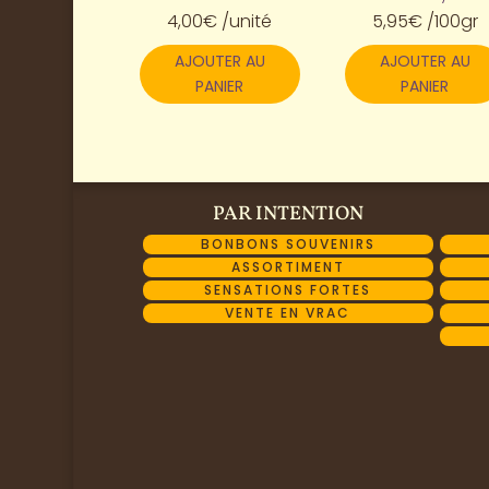
4,00
€
/unité
5,95
€
/100gr
AJOUTER AU
AJOUTER AU
PANIER
PANIER
PAR INTENTION
BONBONS SOUVENIRS
ASSORTIMENT
SENSATIONS FORTES
VENTE EN VRAC