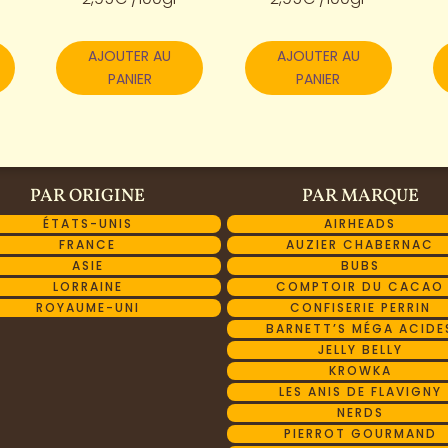
AJOUTER AU
AJOUTER AU
PANIER
PANIER
PAR ORIGINE
PAR MARQUE
ÉTATS-UNIS
AIRHEADS
FRANCE
AUZIER CHABERNAC
ASIE
BUBS
LORRAINE
COMPTOIR DU CACAO
ROYAUME-UNI
CONFISERIE PERRIN
BARNETT’S MÉGA ACIDE
JELLY BELLY
KROWKA
LES ANIS DE FLAVIGNY
NERDS
PIERROT GOURMAND