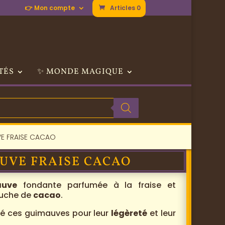
👉 Mon compte
Articles 0
TÉS
✨ MONDE MAGIQUE
E FRAISE CACAO
UVE FRAISE CACAO
auve
fondante parfumée à la fraise et
ouche de
cacao
.
né ces guimauves pour leur
légèreté
et leur