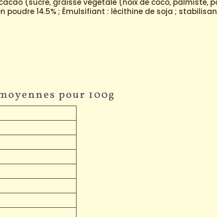
 cacao (sucre, graisse végétale (noix de coco, palmiste, pa
oudre 14.5% ; Émulsifiant : lécithine de soja ; stabilisant 
 moyennes pour 100g