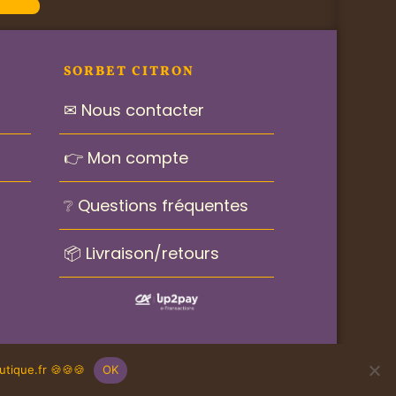
SORBET CITRON
✉ Nous contacter
👉 Mon compte
❔ Questions fréquentes
📦 Livraison/retours
© Sorbet Citron 2021-2025
tique.fr 🍪🍪🍪
OK