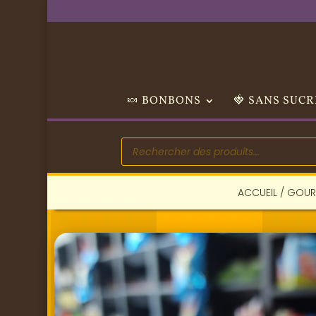
🍬 BONBONS
🍓 SANS SUCR
Recherche
de
produits
ACCUEIL
/
GOUR