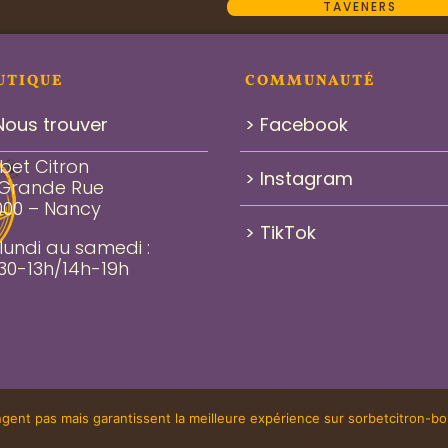
TAVENERS
UTIQUE
COMMUNAUTÉ
Nous trouver
> Facebook
bet Citron
> Instagram
 Grande Rue
000 – Nancy
> TikTok
lundi au samedi :
30-13h/14h-19h
onditions générales de vente
Mentions légales – CARAJI
ent pas mais garantissent la meilleure expérience sur sorbetcitron-bou