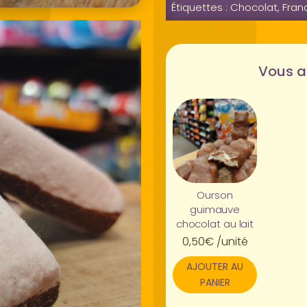
fraise
Étiquettes :
Chocolat
,
Fran
cacao
Vous a
Ourson
guimauve
chocolat au lait
0,50
€
/unité
AJOUTER AU
PANIER