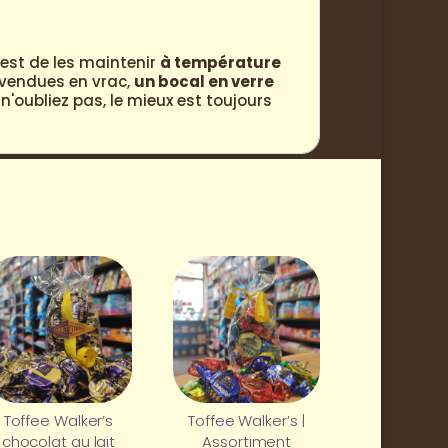
est de les maintenir
à température
s vendues en vrac,
un bocal en verre
'oubliez pas, le mieux est toujours
Toffee Walker’s
Toffee Walker’s |
chocolat au lait
Assortiment