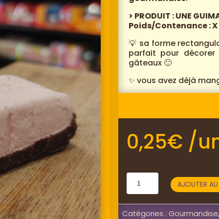
> PRODUIT : UNE GUI
Poids/Contenance : X
💡 sa forme rectangula
parfait pour décorer
gâteaux 🙂
✨ vous avez déjà mangé
0,25
€
/un
Plus que 29 en stock
quantité
AJOUTER AU 
de
Guimauve
Catégories :
Gourmandise