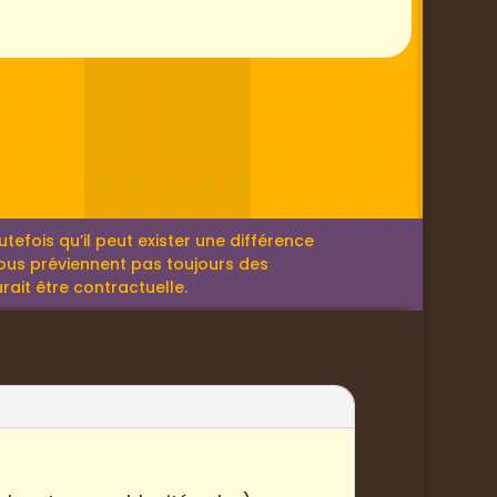
efois qu’il peut exister une différence
 nous préviennent pas toujours des
rait être contractuelle.