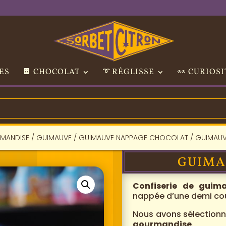
ES
🍫 CHOCOLAT
➰ RÉGLISSE
👀 CURIOSI
MANDISE
/
GUIMAUVE
/
GUIMAUVE NAPPAGE CHOCOLAT
/ GUIMAUV
GUIMA
Confiserie de guim
nappée d’une demi c
Nous avons sélection
gourmandise
.