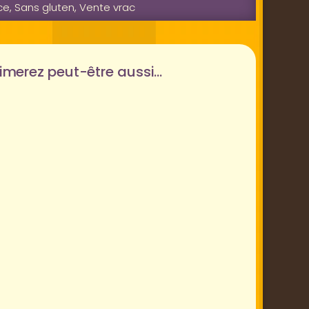
ce
,
Sans gluten
,
Vente vrac
imerez peut-être aussi…