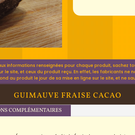
aux informations renseignées pour chaque produit, sachez tout
r le site, et ceux du produit reçu. En effet, les fabricants ne
 au produit le jour de sa mise en ligne sur le site, et ne sau
GUIMAUVE FRAISE CACAO
ONS COMPLÉMENTAIRES