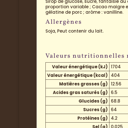
Sirop de glucose, sucre, fantaisie au
proportion variable ; Cacao maigre en p
gélatine de porc ; arôme : vanilline.
Allergènes
Soja, Peut contenir du lait.
Valeurs nutritionnelles
Valeur énergétique (kJ)
1704
Valeur énergétique (kcal)
404
Matières grasses (g)
12.56
Acides gras saturés (g)
6.5
Glucides (g)
68.8
Sucres (g)
64
Protéines (g)
4.2
Sel (g)
0.025