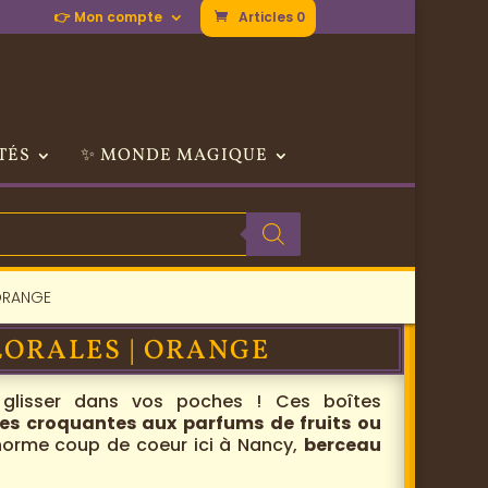
👉 Mon compte
Articles 0
TÉS
✨ MONDE MAGIQUE
 ORANGE
LORALES | ORANGE
 glisser dans vos poches ! Ces boîtes
les croquantes aux parfums de fruits ou
orme coup de coeur ici à Nancy,
berceau