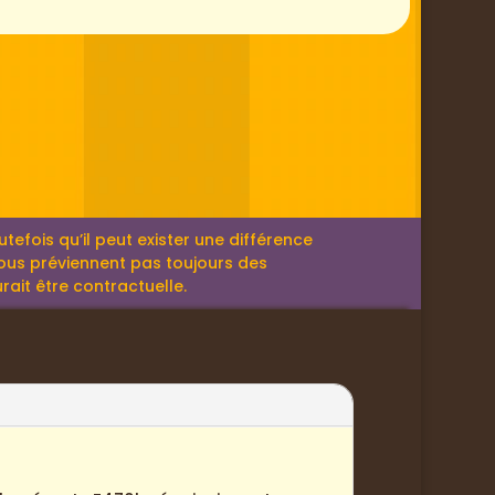
efois qu’il peut exister une différence
 nous préviennent pas toujours des
rait être contractuelle.