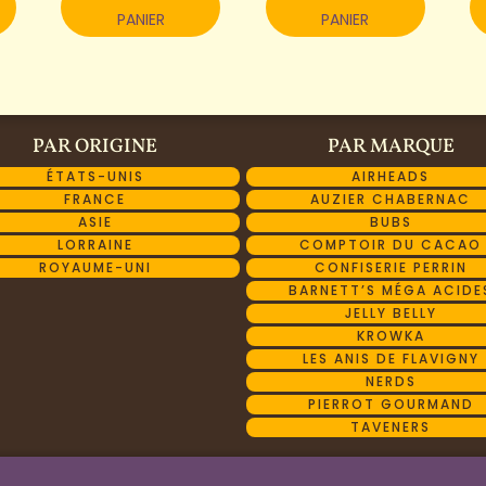
PANIER
PANIER
PAR ORIGINE
PAR MARQUE
ÉTATS-UNIS
AIRHEADS
FRANCE
AUZIER CHABERNAC
ASIE
BUBS
LORRAINE
COMPTOIR DU CACAO
ROYAUME-UNI
CONFISERIE PERRIN
BARNETT’S MÉGA ACIDE
JELLY BELLY
KROWKA
LES ANIS DE FLAVIGNY
NERDS
PIERROT GOURMAND
TAVENERS