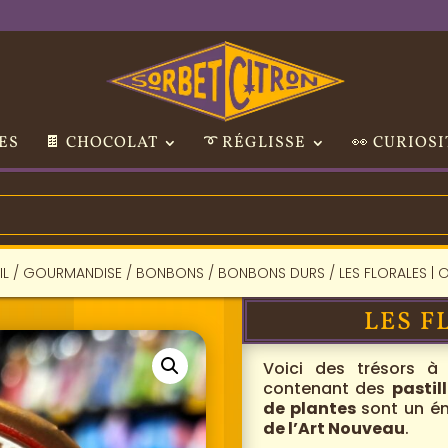
ES
🍫 CHOCOLAT
➰ RÉGLISSE
👀 CURIOSI
IL
/
GOURMANDISE
/
BONBONS
/
BONBONS DURS
/ LES FLORALES |
LES F
Voici des trésors à
contenant des
pastil
de plantes
sont un én
de l’Art Nouveau
.