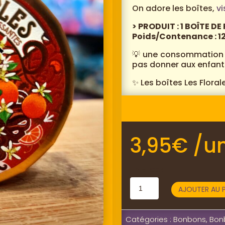
On adore les boîtes,
vi
> PRODUIT : 1 BOÎTE 
Poids/Contenance : 1
💡 une consommation ex
pas donner aux enfant
✨ Les boîtes Les Florale
3,95
€
/un
En stock
quantité
AJOUTER AU P
de
Les
Catégories :
Bonbons
,
Bon