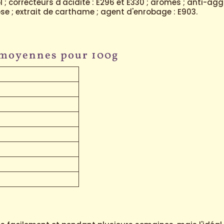
ol ; correcteurs d'acidité : E296 et E330 ; arômes ; anti-ag
cose ; extrait de carthame ; agent d'enrobage : E903.
 moyennes pour 100g