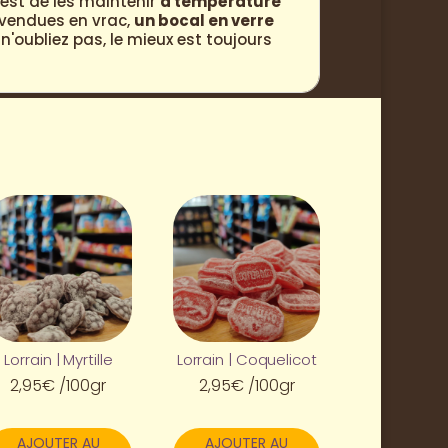
est de les maintenir
à température
s vendues en vrac,
un bocal en verre
'oubliez pas, le mieux est toujours
Lorrain | Myrtille
Lorrain | Coquelicot
2,95
€
/100gr
2,95
€
/100gr
AJOUTER AU
AJOUTER AU