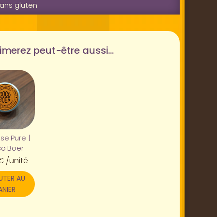
ans gluten
imerez peut-être aussi…
se Pure |
o Boer
€
/unité
UTER AU
ANIER