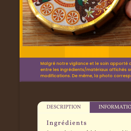
Malgré notre vigilance et le soin apporté 
entre les ingrédients/matériaux affichés su
modifications. De même, la photo correspond
DESCRIPTION
INFORMATI
Ingrédients