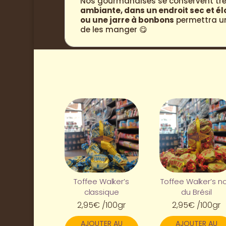
Nos gourmandises se conservent très
ambiante, dans un endroit sec et é
ou une jarre à bonbons
permettra une
de les manger 😋
Toffee Walker’s
Toffee Walker’s no
classique
du Brésil
2,95
€
/100gr
2,95
€
/100gr
AJOUTER AU
AJOUTER AU