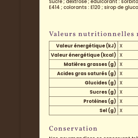
Sucre ; dextrose ; édulcorant : sorbit
E414 ; colorants : E120 ; sirop de glu
Valeurs nutritionnelles
Valeur énergétique (kJ)
X
Valeur énergétique (kcal)
X
Matières grasses (g)
X
Acides gras saturés (g)
X
Glucides (g)
X
Sucres (g)
X
Protéines (g)
X
Sel (g)
X
Conservation