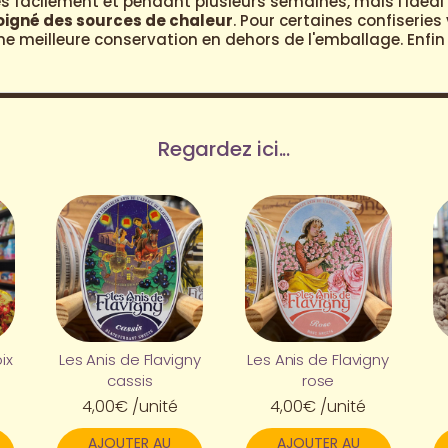
 facilement et pendant plusieurs semaines, mais l'idéal 
loigné des sources de chaleur
. Pour certaines confiserie
 meilleure conservation en dehors de l'emballage. Enfin n
Regardez ici...
ix
Les Anis de Flavigny
Les Anis de Flavigny
cassis
rose
4,00
€
/unité
4,00
€
/unité
AJOUTER AU
AJOUTER AU