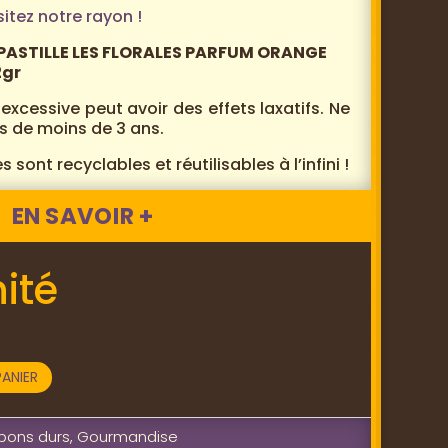
sitez notre rayon !
DE PASTILLE LES FLORALES PARFUM ORANGE
2gr
cessive peut avoir des effets laxatifs. Ne
s de moins de 3 ans.
s sont recyclables et réutilisables à l’infini !
EN SAVOIR +
ité
ANIER
bons durs
,
Gourmandise