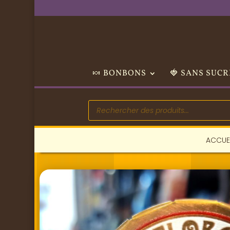
🍬 BONBONS
🍓 SANS SUCR
Recherche
de
produits
ACCUE