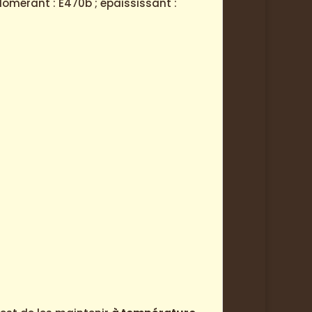
glomérant : E470b ; épaississant :