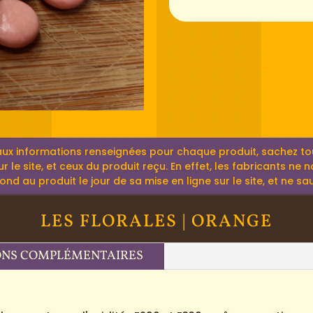
aux informations renseignées pour chaque produit, sachez tout
r le site, et ceux du produit reçu. En effet, les fabricants ne
 au produit le jour de sa mise en ligne sur le site, et ne sau
LES FLORALES | ORANGE
ONS COMPLÉMENTAIRES