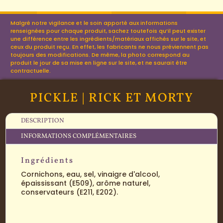
Malgré notre vigilance et le soin apporté aux informations
renseignées pour chaque produit, sachez toutefois qu’il peut exister
une différence entre les ingrédients/matériaux affichés sur le site, et
ceux du produit reçu. En effet, les fabricants ne nous préviennent pas
toujours des modifications. De même, la photo correspond au
produit le jour de sa mise en ligne sur le site, et ne saurait être
contractuelle.
PICKLE | RICK ET MORTY
DESCRIPTION
INFORMATIONS COMPLÉMENTAIRES
Ingrédients
Cornichons, eau, sel, vinaigre d'alcool,
épaississant (E509), arôme naturel,
conservateurs (E211, E202).