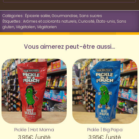
Catégories :
Épicerie salée
,
Gourmandise
,
Sans sucres
Étiquettes :
Arômes et colorants naturels
,
Curiosité
,
États-unis
,
Sans
gluten
,
Végétalien
,
Végétarien
Vous aimerez peut-être aussi…
Pickle | Hot Mama
Pickle | Big Papa
3,95
€
/unité
3,95
€
/unité