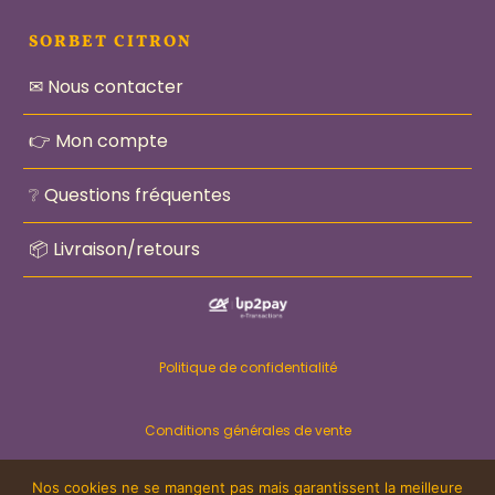
SORBET CITRON
✉ Nous contacter
👉 Mon compte
❔ Questions fréquentes
📦 Livraison/retours
Politique de confidentialité
Conditions générales de vente
Nos cookies ne se mangent pas mais garantissent la meilleure
Mentions légales – CARAJI