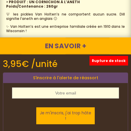
> PRODUIT : UN CORNICHON À L’ANETH
Poids/Contenance : 260gr
💡 les pickles Van Holten’s ne comportent aucun sucre. Dill
signifie l’aneth en anglais 🙂
✨ Van Holten’s est une entreprise familiale créée en 1910 dans le
Wisconsin !
EN SAVOIR +
3,95
€
/unité
Rupture de stock
S'inscrire à l'alerte de réassort
Je m'inscris, j'ai trop hâte
!