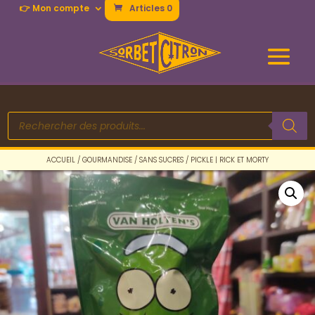
👉 Mon compte
Articles 0
Recherche
de
produits
ACCUEIL
/
GOURMANDISE
/
SANS SUCRES
/ PICKLE | RICK ET MORTY