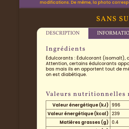
modifications. De même, la photo correspond
SANS SU
DESCRIPTION
INFORMATI
Ingrédients
Édulcorants :
Édulcorant (isomalt), ac
Attention, certains édulcorants app
bas mais ils en apportent tout de m
on est diabétique.
Valeurs nutritionnelles
Valeur énergétique (kJ)
996
Valeur énergétique (kcal)
239
Matières grasses (g)
0.4