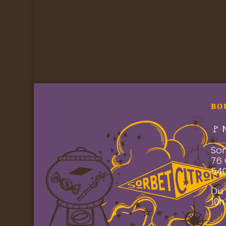
BO
🚩 
Sor
76
54
Du 
10h