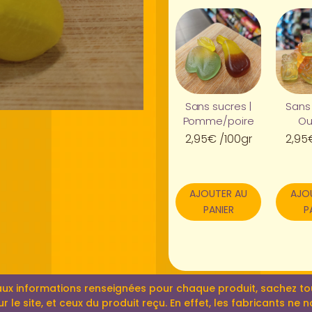
Sans sucres |
Sans 
Pomme/poire
Ou
2,95
€
/100gr
2,95
AJOUTER AU
AJO
PANIER
P
aux informations renseignées pour chaque produit, sachez tout
r le site, et ceux du produit reçu. En effet, les fabricants ne