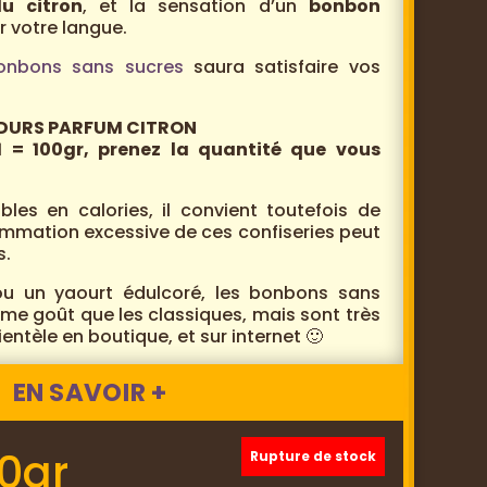
u citron
, et la sensation d’un
bonbon
r votre langue.
onbons sans sucres
saura satisfaire vos
 DURS PARFUM CITRON
1 = 100gr, prenez la quantité que vous
bles en calories, il convient toutefois de
mmation excessive de ces confiseries peut
s.
un yaourt édulcoré, les bonbons sans
me goût que les classiques, mais sont très
entèle en boutique, et sur internet 🙂
EN SAVOIR +
0gr
Rupture de stock