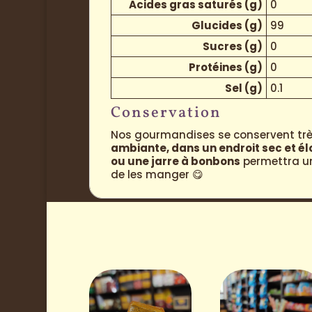
Acides gras saturés (g)
0
Glucides (g)
99
Sucres (g)
0
Protéines (g)
0
Sel (g)
0.1
Conservation
Nos gourmandises se conservent très
ambiante, dans un endroit sec et é
ou une jarre à bonbons
permettra une
de les manger 😋