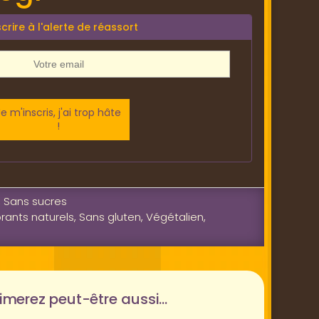
scrire à l'alerte de réassort
Je m'inscris, j'ai trop hâte
!
,
Sans sucres
rants naturels
,
Sans gluten
,
Végétalien
,
imerez peut-être aussi…