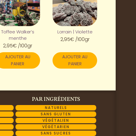
Toffee Walker’s
Lorrain | Violette
menthe
2,95
€
/100gr
2,95
€
/100gr
AJOUTER AU
AJOUTER AU
PANIER
PANIER
PAR INGRÉDIENTS
NATURELS
SANS GLUTEN
VÉGÉTALIEN
VÉGÉTARIEN
SANS SUCRES