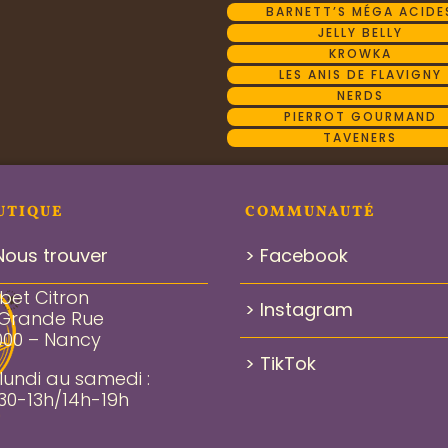
BARNETT’S MÉGA ACIDE
JELLY BELLY
KROWKA
LES ANIS DE FLAVIGNY
NERDS
PIERROT GOURMAND
TAVENERS
UTIQUE
COMMUNAUTÉ
Nous trouver
> Facebook
bet Citron
> Instagram
 Grande Rue
000 – Nancy
> TikTok
lundi au samedi :
30-13h/14h-19h