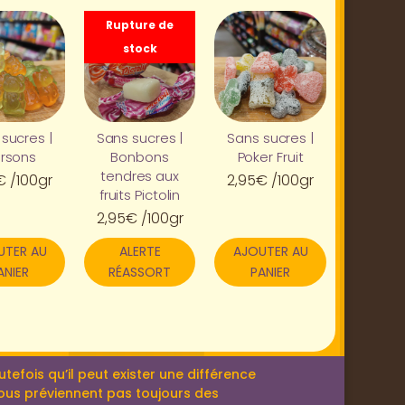
Rupture de
stock
sucres |
Sans sucres |
Sans sucres |
rsons
Bonbons
Poker Fruit
tendres aux
€
/100gr
2,95
€
/100gr
fruits Pictolin
2,95
€
/100gr
UTER AU
ALERTE
AJOUTER AU
ANIER
RÉASSORT
PANIER
efois qu’il peut exister une différence
 nous préviennent pas toujours des