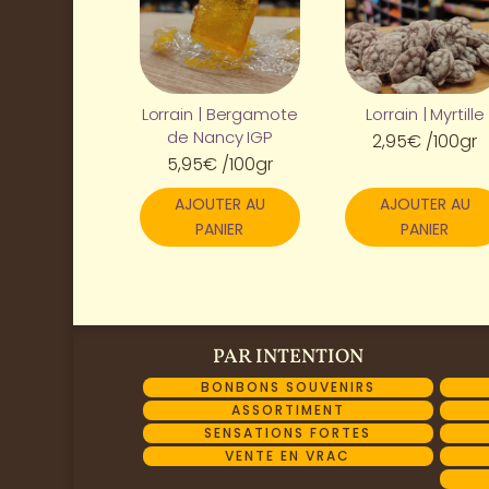
Lorrain | Bergamote
Lorrain | Myrtille
de Nancy IGP
2,95
€
/100gr
5,95
€
/100gr
AJOUTER AU
AJOUTER AU
PANIER
PANIER
PAR INTENTION
BONBONS SOUVENIRS
ASSORTIMENT
SENSATIONS FORTES
VENTE EN VRAC