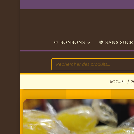
🍬 BONBONS
🍓 SANS SUCR
Recherche
de
produits
ACCUEIL
/
G