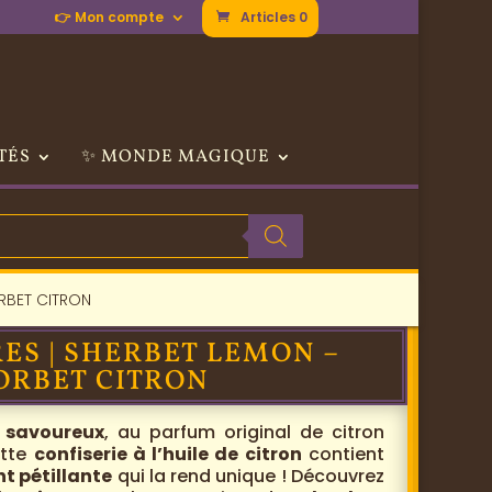
👉 Mon compte
Articles 0
TÉS
✨ MONDE MAGIQUE
RBET CITRON
ES | SHERBET LEMON –
ORBET CITRON
 savoureux
, au parfum original de citron
ette
confiserie à l’huile de citron
contient
t pétillante
qui la rend unique ! Découvrez