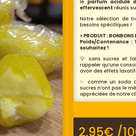
le
parfum acidulé d
effervescent
réunis su
Notre sélection de
b
besoins spécifiques !
> PRODUIT : BONBONS
Poids/Contenance : 
souhaitez !
💡 sans sucres et fai
rappeler qu’une conso
avoir des effets laxatif
✨ comme un soda ou 
sucres n’ont pas le mê
appréciées de notre cli
2,95
€
/10