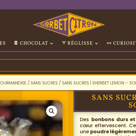
ES
🍫 CHOCOLAT
➰ RÉGLISSE
👀 CURIOSI
OURMANDISE
/
SANS SUCRES
/ SANS SUCRES | SHERBET LEMON – SO
SANS SUCR
S
Des
bonbons durs et
cœur effervescent. C
une
poudre légèremen