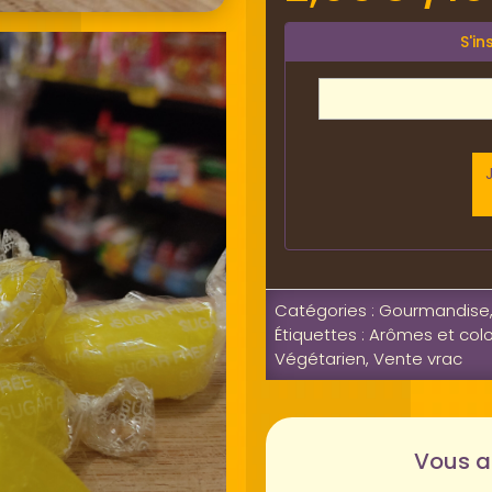
S'in
Catégories :
Gourmandise
Étiquettes :
Arômes et colo
Végétarien
,
Vente vrac
Vous a