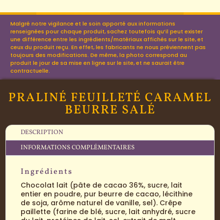
Malgré notre vigilance et le soin apporté aux informations
renseignées pour chaque produit, sachez toutefois qu’il peut exister
une différence entre les ingrédients/matériaux affichés sur le site, et
ceux du produit reçu. En effet, les fabricants ne nous préviennent pas
toujours des modifications. De même, la photo correspond au
produit le jour de sa mise en ligne sur le site, et ne saurait être
contractuelle.
PRALINÉ FEUILLETÉ CARAMEL
BEURRE SALÉ
DESCRIPTION
INFORMATIONS COMPLÉMENTAIRES
Ingrédients
Chocolat lait (pâte de cacao 36%, sucre, lait
entier en poudre, pur beurre de cacao, lécithine
de soja, arôme naturel de vanille, sel). Crêpe
paillette (farine de blé, sucre, lait anhydré, sucre