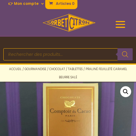
👉 Mon compte
Articles 0
Recherche
de
produits
ACCUEIL
/
GOURMANDISE
/
CHOCOLAT
/
TABLETTES
/ PRALINÉ FEUILLETÉ CARAMEL
BEURRE SALÉ