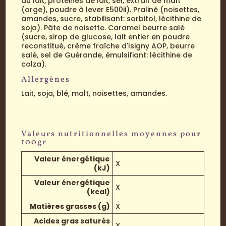
du lait, protéines de lait, sel, extrait de malt
(orge), poudre à lever E500ii). Praliné (noisettes,
amandes, sucre, stabilisant: sorbitol, lécithine de
soja). Pâte de noisette. Caramel beurre salé
(sucre, sirop de glucose, lait entier en poudre
reconstitué, crème fraîche d'Isigny AOP, beurre
salé, sel de Guérande, émulsifiant: lécithine de
colza).
Allergènes
Lait, soja, blé, malt, noisettes, amandes.
Valeurs nutritionnelles moyennes pour
100gr
Valeur énergétique
X
(kJ)
Valeur énergétique
X
(kcal)
Matières grasses (g)
X
Acides gras saturés
X