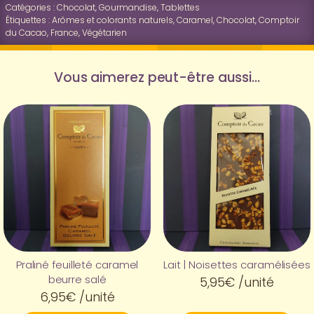
Praliné
Catégories :
Chocolat
,
Gourmandise
,
Tablettes
Étiquettes :
Arômes et colorants naturels
,
Caramel
,
Chocolat
,
Comptoir
feuilleté
du Cacao
,
France
,
Végétarien
caramel
beurre
Vous aimerez peut-être aussi…
salé
Praliné feuilleté caramel
Lait | Noisettes caramélisées
beurre salé
5,95
€
/unité
6,95
€
/unité