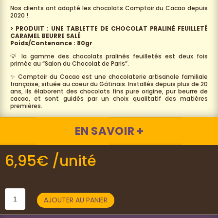
Nos clients ont adopté les chocolats Comptoir du Cacao depuis
2020 !
> PRODUIT : UNE TABLETTE DE CHOCOLAT PRALINÉ FEUILLETÉ
CARAMEL BEURRE SALÉ
Poids/Contenance : 80gr
💡 la gamme des chocolats pralinés feuilletés est deux fois
primée au “Salon du Chocolat de Paris”.
✨ Comptoir du Cacao est une chocolaterie artisanale familiale
française, située au coeur du Gâtinais. Installés depuis plus de 20
ans, ils élaborent des chocolats fins pure origine, pur beurre de
cacao, et sont guidés par un choix qualitatif des matières
premières.
EN SAVOIR +
6,95
€
/unité
En stock
quantité
AJOUTER AU PANIER
de